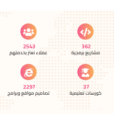
اتصل بنا
2975
425
مشاريع برمجية
عملاء نعتز بخدمتهم
2698
44