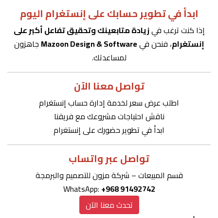
ابدأ في تطوير حسابك على إنستغرام اليوم
إذا كنت ترغب في
زيادة متابعينك وتحقيق تفاعل أكبر على
إنستغرام
، فنحن في
Mazoon Design & Software
جاهزون
لمساعدتك.
تواصل معنا الآن
اطلب عرض سعر لخدمة إدارة حساب إنستغرام
ناقش احتياجات مشروعك مع فريقنا
ابدأ في تطوير حضورك على إنستغرام
تواصل عبر واتساب
قسم المبيعات – شركة مزون للتصميم والبرمجة
WhatsApp:
+968 91492742
تحدث معنا الآن