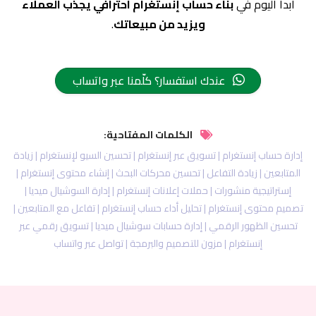
ابدأ اليوم في
بناء حساب إنستغرام احترافي يجذب العملاء
ويزيد من مبيعاتك
.
عندك استفسار؟ كلّمنا عبر واتساب
الكلمات المفتاحية:
إدارة حساب إنستغرام | تسويق عبر إنستغرام | تحسين السيو لإنستغرام | زيادة
المتابعين | زيادة التفاعل | تحسين محركات البحث | إنشاء محتوى إنستغرام |
إستراتيجية منشورات | حملات إعلانات إنستغرام | إدارة السوشيال ميديا |
تصميم محتوى إنستغرام | تحليل أداء حساب إنستغرام | تفاعل مع المتابعين |
تحسين الظهور الرقمي | إدارة حسابات سوشيال ميديا | تسويق رقمي عبر
إنستغرام | مزون للتصميم والبرمجة | تواصل عبر واتساب