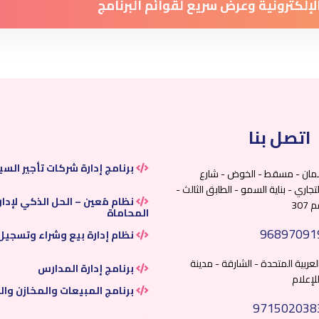
 الإلكترونية وعرض سريع لقوائم البرنامج
اتصل بنا
برنامج إدارة شركات تأجير السي
مان - مسقط - الخوض - شارع
جاري - بناية السمو - الطابق الثالث -
نظام مُعين – الحل الذكي لإدا
30
المحاماة
96897091
نظام إدارة بيع وشراء وتسجيل 
العربية المتحدة - الشارقة - مدينة
برنامج إدارة المدارس
لإعلام
برنامج المبيعات والمخازن والف
971502038