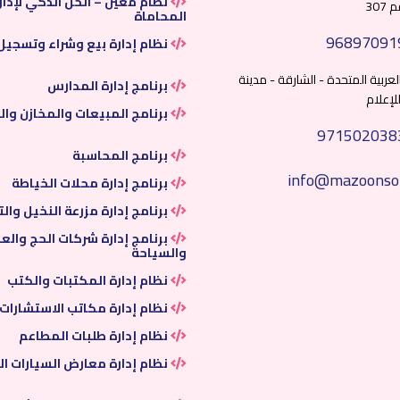
نظام مُعين – الحل الذكي لإدا
30
المحاماة
96897091
نظام إدارة بيع وشراء وتسجيل 
العربية المتحدة - الشارقة - مدينة
برنامج إدارة المدارس
لإعلام
برنامج المبيعات والمخازن والف
971502038
برنامج المحاسبة
info@mazoonso
برنامج إدارة محلات الخياطة
برنامج إدارة مزرعة النخيل والت
برنامج إدارة شركات الحج والع
والسياحة
نظام إدارة المكتبات والكتب
نظام إدارة مكاتب الاستشارات
نظام إدارة طلبات المطاعم
نظام إدارة معارض السيارات ا