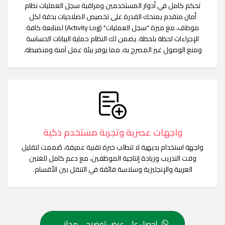
تحكم كامل في أدوار المستخدمين ومراقبة سجل العمليات نظام
أمان متقدم يمنحك القدرة على تخصيص الصلاحيات بدقة لكل
موظف، مع ميزة "سجل العمليات" (Activity Log) لمتابعة كافة
الإجراءات لحظة بلحظة. يضمن لك النظام حماية البيانات الحساسة
ومنع الوصول غير المصرح به، مما يوفر بيئة عمل آمنة ومنضبطة.
واجهات عصرية وتجربة مستخدم ذكية
واجهة استخدام بديهية لا تتطلب خبرة تقنية عميقة، صُممت لتقليل
وقت التدريب وزيادة إنتاجية الموظفين، مع دعم كامل للغتين
العربية والإنجليزية وسلاسة فائقة في التنقل بين الأقسام.
احصل على عرض توضيحي مجاني