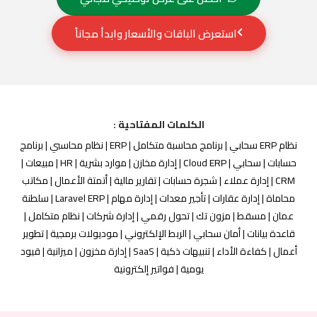
استعرض الباقات والأسعار وابدأ مجاناً
الكلمات المفتاحية :
نظام ERP سحابي | برنامج محاسبة متكامل | ERP | نظام محاسبي | برنامج
حسابات | سحابي | Cloud ERP | إدارة مخازن | موارد بشرية | HR | مبيعات |
CRM | إدارة عملاء | شجرة حسابات | تقارير مالية | أتمتة الأعمال | مكاتب
محاماة | إدارة عقارات | تأجير معدات | إدارة مهام | Laravel ERP | سلطنة
عمان | مسقط | مزون تك | تحول رقمي | إدارة شركات | نظام متكامل |
قاعدة بيانات | أمان سحابي | الربط الإلكتروني | موديولات برمجية | تطوير
أعمال | كفاءة الأداء | تنبيهات ذكية | SaaS | إدارة مخزون | ميزانية | قيود
يومية | فواتير إلكترونية