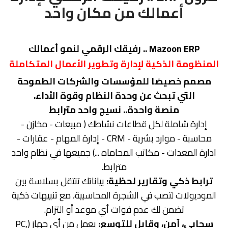
أعمالك من مكان واحد
Mazoon ERP .. رفيقك الرقمي لنمو أعمالك
المنظومة الذكية لإدارة وتطوير الأعمال المتكاملة
مصمم خصيصًا للمؤسسات والشركات الطموحة
التي تبحث عن وحدة النظام وقوة الأداء.
منصة واحدة.. نسيج واحد مترابط
إدارة شاملة لكل قطاعات نشاطك ( مبيعات - مخازن -
محاسبة - موارد بشرية - CRM - إدارة المهام - عقارات -
ادارة المعدات - مكاتب المحاماه ...) جميعها في نظام واحد
مترابط.
ترابط ذكي وتقارير لحظية:
بياناتك تنتقل بسلاسة بين
الموديولات لتصب في الشجرة المحاسبية، مع تنبيهات ذكية
تضمن لك عدم فوات أي موعد أو التزام.
سحابي، آمن، وقابل للتوسع:
يعمل من أي جهاز (PC,