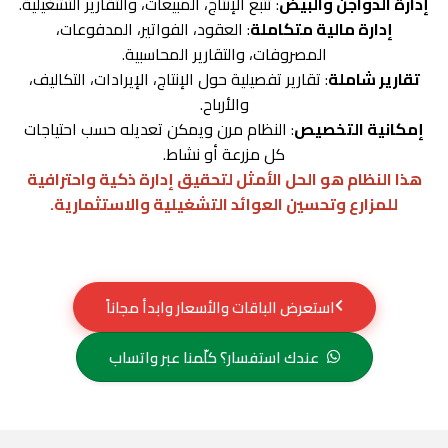
إدارة الدواجن والبيض
: تتبّع الإنتاج، المبيعات، والتقارير التشغيلية.
إدارة مالية متكاملة
: العقود، الفواتير، المدفوعات،
المصروفات، والتقارير المحاسبية.
تقارير شاملة
: تقارير تفصيلية حول الإنتاج، الإيرادات، التكاليف،
والأرباح.
إمكانية التخصيص
: النظام مرن ويمكن تعديله حسب احتياجات
كل مزرعة أو نشاط.
هذا النظام هو الحل الأمثل لتحقيق إدارة ذكية واحترافية
للمزارع وتحسين العوائد التشغيلية والاستثمارية.
استعرض الباقات والأسعار وابدأ مجاناً
عندك استفسار؟ كلّمنا عبر واتساب