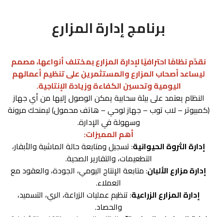
برنامج إدارة المزارع
نقدّم نظامًا احترافيًا لإدارة المزارع بمختلف أنواعها، مصمم
ليساعد أصحاب المزارع والمستثمرين على تنظيم أعمالهم
اليومية وتحسين الكفاءة وزيادة الإنتاجية.
النظام يعتمد على بيئة سحابية يمكن الوصول إليها من أي جهاز
(كمبيوتر – لاب توب – جهاز لوحي – هاتف محمول) ليمنحك مرونة
وسهولة في الإدارة.
أهم المميزات:
إدارة الثروة الحيوانية
: تسجيل ومتابعة حالة الماشية والأبقار،
التطعيمات، والتقارير الصحية.
إدارة مزارع الألبان
: متابعة الإنتاج اليومي، الجودة، والعقود مع
العملاء.
إدارة المزارع الزراعية
: تنظيم عمليات الزراعة، الري، التسميد،
والحصاد.