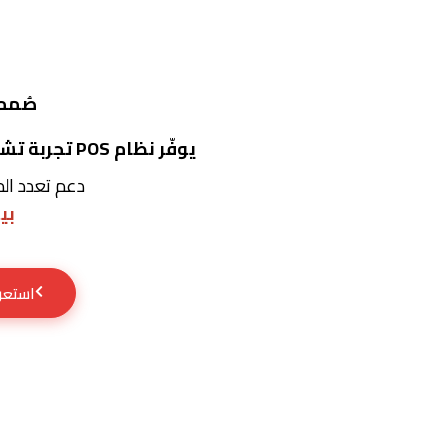
صُمم 
يوفّر نظام POS تجربة تشغيل سلسة تجمع بين إدارة المبيعات والمخازن والإيرادات، مدعومة بتقارير دقيقة
دعم تعدد ال
بي
استعرض