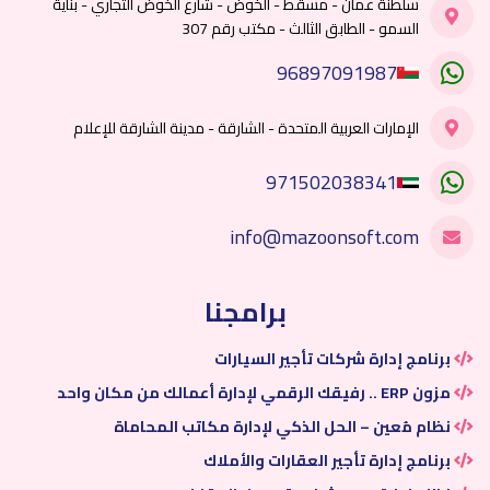
سلطنة عمان - مسقط - الخوض - شارع الخوض التجاري - بناية
السمو - الطابق الثالث - مكتب رقم 307
96897091987
الإمارات العربية المتحدة - الشارقة - مدينة الشارقة للإعلام
971502038341
info@mazoonsoft.com
برامجنا
برنامج إدارة شركات تأجير السيارات
مزون ERP .. رفيقك الرقمي لإدارة أعمالك من مكان واحد
نظام مُعين – الحل الذكي لإدارة مكاتب المحاماة
برنامج إدارة تأجير العقارات والأملاك